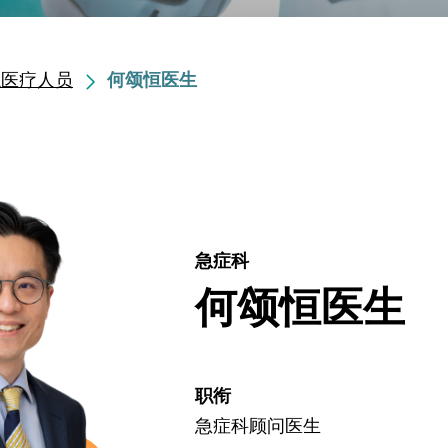
职医疗人员
何颂恒医生
急症科
何颂恒医生
职衔
急症科顾问医生