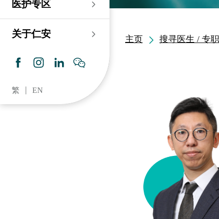
医护专区
老人科
耳鼻喉科
伤口及造口专科护理服
务
仁安心脏中心
血液及血液肿瘤科
儿科
关于仁安
主页
搜寻医生 / 专
药房​
内分泌及糖尿专科诊
所
脑神经内科
牙科
仁安肾科透析中心
皮肤及性病科
普通科 / 家庭医学
繁
EN
仁安眼科中心
感染及传染病科
心理卫生服务 / 精神科
仁安听觉中心
深切治療科
放射科 / 医疗造影
仁安骨科及创伤中心
病理科
仁安医院牙科中心
麻醉科
仁安整形及美容综合
专科中心