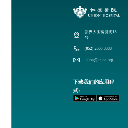
预
约
服
新界大围富健街18
务
号
(852) 2608 3388
预
union@union.org
约
下载我们的应用程
式:
服
务
时
间