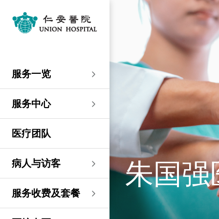
服务一览
专科服务
妇产科／生殖医学
外科
内科
儿科
其他医疗服务
服务中心
大围仁安医院
尖沙咀 H Zentre
尖沙咀美丽华广场
分科诊所
病人与访客
入院准备
病人权益
健康资讯
服务收费及套餐
医护专区
费用预算
关于仁安
仁安概览
资讯中心
联络我们
住院
急症科
普通外科
心脏科
儿科
听觉服务
大围仁安医院
仁安急症门诊中心
仁安生殖医学中心
仁安医院分科诊所 (尖
入院准备
入院前提示
病人约章
专栏文章
收费及套餐
表格下载
提高私家医院收费透明
仁安概览
关于仁安
院讯
预约及查询
服务一览
沙咀)
度的先导计划
妇产科
仁安植发中心
急症及门诊
妇产科／生殖医学
乳房健康
肠胃肝脏科
小儿外科及小儿泌尿科
健康检查
仁安微创中心
尖沙咀 H Zentre
仁安肿瘤中心
留院指南
病人权益
病人与家庭委员会
小册子
医疗券计划
费用预算
纪念日志
仁心仁术慈善计划
新闻稿
位置及交通
仁安医院分科诊所 (将
住院及手术费用预计表
生殖医学科
仁安医院分科诊所 (尖
服务中心
军澳)
专科服务
外科
泌尿外科
呼吸系统科
过敏专科服务
疫苗注射
儿科/婴儿健康中心
仁安医疗造影体检中
尖沙咀美丽华广场
部门服务时间
意见回馈
健康资讯
休假通知只适用于V-
医学研究
资讯中心
专栏文章
意见回馈
沙咀)
心
服务费用预算
CODE医生
仁安医院分科诊所
医疗团队
心胸肺外科
骨科
内分泌及糖尿科
其他医疗服务
物理治疗
乳房保健及治疗中心
分科诊所
恶劣天气安排
认证及奖项
小册子
职位空缺
其他查询
仁安医院分科诊所 (尖
(科学园)
仁安早孕中心
申请成为访院医生
沙咀) 牙科中心
神经外科 (脑及脊椎)
内科
风湿病科
营养咨询
仁安保健中心
位置及交通 (泊车及院巴)
临床绩效指标
视频
联络我们
病人与访客
朱国强
仁安医院分科诊所
护士训练学校
仁安医院分科诊所 (尖
(马鞍山)
整形外科
肾科
肿瘤科
言语治疗
仁安内视镜及日间手
沙咀) 内视镜及日间治
感染控制
术中心
疗中心
护士网上培训系统
服务收费及套餐
仁安医院分科诊所
(CNE)
小儿外科及小儿泌尿科
过敏专科服务
眼科
足病诊治
(荃湾)
仁安综合肝脏治疗中心