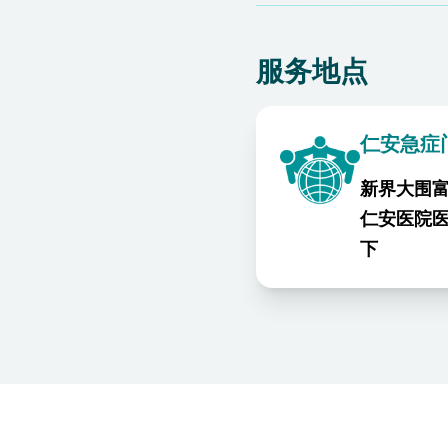
服务地点
仁安急症
新界大围富
仁安医院
下