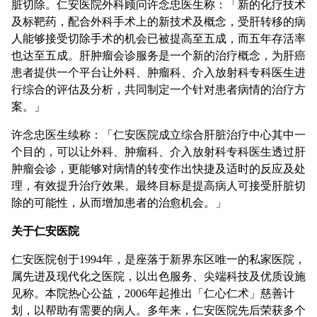
脏切除。仁安医院外科顾问许念忠医生称：「新的化疗技术
及标靶药，配合外科手术上的新技术及概念，受肝转移的病
人能够接受切除手术的机会已被提高至五成，而五年存活率
也达至五成。肝肿瘤会诊服务是一个新的治疗概念，为肝癌
患者提供一个平台让外科、肿瘤科、介入放射科专科医生进
行综合的评估及分析，共同制定一个针对患者病情的治疗方
案。」
许念忠医生续称：「仁安医院成立综合肝脏治疗中心其中一
个目的，可以让外科、肿瘤科、介入放射科专科医生透过肝
肿瘤会诊，更能够对病情的转变作出快捷及适时的反应及处
理，有效提升治疗效果。最终目标是提高病人可接受肝脏切
除的可能性，从而增加患者的治愈机会。」
关于仁安医院
仁安医院创于1994年，是座落于新界东区唯一的私家医院，
属先进及现代化之医院，以出色服务、尖端科技及优质设施
见称。本院热心公益，2006年起推出「仁心仁术」慈善计
划，以帮助有需要的病人。多年来，仁安医院先后荣获多个