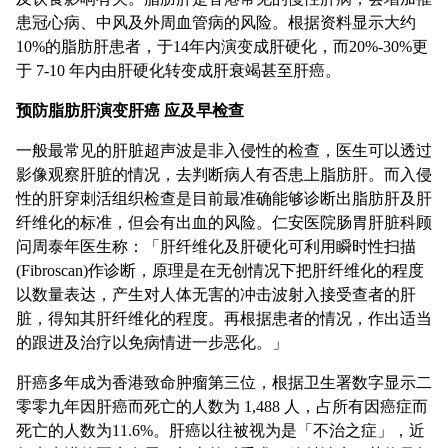
患冠心病、中风及外周血管病的风险。根据资料显示大约
10%的脂肪肝患者，于14年内演变成肝硬化，而20%-30%更
于 7-10 年内由肝硬化转变成肝衰竭甚至肝癌。
预防脂肪肝演变肝癌 应及早检查
一般最常见的肝脏超声波是非入侵性的检查，医生可以透过
影像观察肝脏的情况，去判断病人有否患上脂肪肝。而入侵
性的肝穿刺活组织检查是目前最准确能够诊断出脂肪肝及肝
纤维化的标准，但会有出血的风险。仁安医院肠胃肝脏科顾
问周泰年医生称：「肝纤维化及肝硬化可利用瞬时性扫描
(Fibroscan)作诊断，原理是在无创情况下把肝纤维化的程度
以数量表达，产生对人体无害的冲击波射入接受查者的肝
脏，得知其肝纤维化的程度。再根据患者的情况，作出适当
的跟进及治疗以免病情进一步恶化。」
肝癌多年成为香港致命肿瘤第三位，根据卫生署数字显示二
零零九年因肝癌而死亡的人数为 1,488 人，占所有因癌症而
死亡的人数为11.6%。肝癌以往被视为是「不治之症」，近