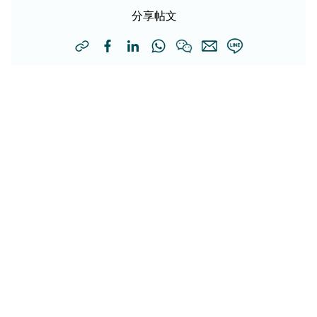
分享帖文
其他新闻稿
仁安医院研究：逾半乙肝患者未获转介
HBV DNA检测成关键
仁安医院于3月19日发表研究，发现在健康检查中逾半乙肝患
者未获转介，更揭示HBV DNA检测成转介关键，推行反射性
HBV DNA检测完善乙肝转介流程。