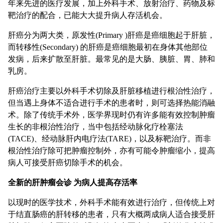
年来先进的医疗发展，加上外科手术、放射治疗、药物及标
靶治疗的配合，已能大大提升病人存活机会。
肝癌分为两大类，原发性(Primary )肝癌是癌细胞起于肝脏，
而转移性(Secondary) 的肝癌是癌细胞最初在身体其他部位
发病，后来扩散至肝脏。最常见的是大肠、胰脏、胃、肺和
乳房。
肝癌治疗主要以外科手术切除及肝脏移植进行根治性治疗，
但当遇上身体不适合进行手术的患者时，则可选择热能消融
术。除了传统手术外，医学界现时仍有许多能有效控制肿瘤
生长的非根治性治疗，当中包括经动脉化疗栓塞法
(TACE)、经动脉肝内电疗法(TARE)，以及标靶治疗。而非
根治性治疗除可把肿瘤控制外，亦有可能令肿瘤缩小，提高
病人可接受肝癌切除手术的机会。
全新的肝肿瘤会诊 为病人提高存活率
以现时的医学技术，外科手术能有效进行治疗，但传统上对
于结直肠癌的肝转移的患者，只有大概两成病人适合接受肝