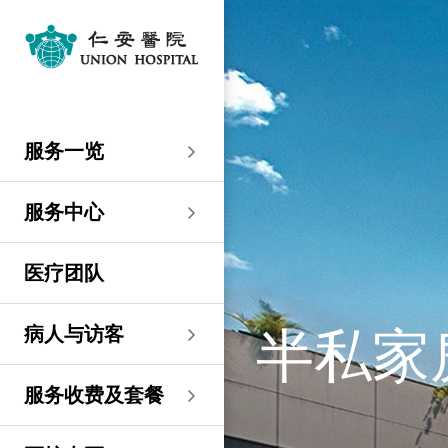
服务一览
专科服务
妇产科／生殖医学
外科
内科
儿科
其他医疗服务
服务中心
大围仁安医院
尖沙咀 H Zentre
尖沙咀美丽华广场
分科诊所
病人与访客
入院准备
病人权益
健康资讯
服务收费及套餐
医护专区
费用预算
关于仁安
仁安概览
资讯中心
联络我们
住院
急症科
普通外科
心脏科
儿科
听觉服务
大围仁安医院
仁安急症门诊中心
仁安生殖医学中心
仁安医院分科诊所 (尖
入院准备
入院前提示
病人约章
专栏文章
收费及套餐
表格下载
提高私家医院收费透明
仁安概览
关于仁安
院讯
预约及查询
服务一览
沙咀)
度的先导计划
妇产科
仁安植发中心
急症及门诊
妇产科／生殖医学
乳房健康
肠胃肝脏科
小儿外科及小儿泌尿科
健康检查
仁安微创中心
尖沙咀 H Zentre
仁安肿瘤中心
留院指南
病人权益
病人与家庭委员会
小册子
医疗券计划
费用预算
纪念日志
仁心仁术慈善计划
新闻稿
位置及交通
仁安医院分科诊所 (将
住院及手术费用预计表
生殖医学科
仁安医院分科诊所 (尖
服务中心
军澳)
专科服务
外科
泌尿外科
呼吸系统科
过敏专科服务
疫苗注射
儿科/婴儿健康中心
仁安医疗造影体检中
尖沙咀美丽华广场
部门服务时间
意见回馈
健康资讯
休假通知只适用于V-
医学研究
资讯中心
专栏文章
意见回馈
沙咀)
心
服务费用预算
CODE医生
仁安医院分科诊所
医疗团队
心胸肺外科
骨科
内分泌及糖尿科
其他医疗服务
物理治疗
乳房保健及治疗中心
分科诊所
恶劣天气安排
认证及奖项
小册子
职位空缺
其他查询
仁安医院分科诊所 (尖
(科学园)
仁安早孕中心
申请成为访院医生
沙咀) 牙科中心
神经外科 (脑及脊椎)
内科
风湿病科
营养咨询
仁安保健中心
位置及交通 (泊车及院巴)
临床绩效指标
视频
联络我们
病人与访客
半私家房
仁安医院分科诊所
护士训练学校
仁安医院分科诊所 (尖
(马鞍山)
整形外科
肾科
肿瘤科
言语治疗
仁安内视镜及日间手
沙咀) 内视镜及日间治
感染控制
术中心
疗中心
护士网上培训系统
服务收费及套餐
仁安医院分科诊所
(CNE)
小儿外科及小儿泌尿科
过敏专科服务
眼科
足病诊治
(荃湾)
仁安综合肝脏治疗中心