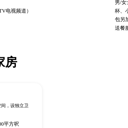
男/
TV电视频道）
杯、
包另
送餐
家房
空间，设独立卫
200平方呎