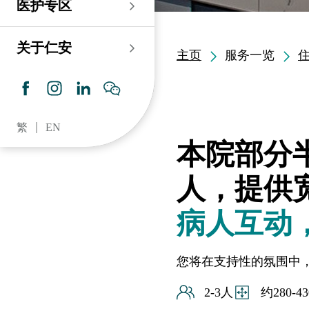
医护专区
老人科
耳鼻喉科
伤口及造口专科护理服
务
仁安心脏中心
血液及血液肿瘤科
儿科
关于仁安
主页
服务一览
药房​
内分泌及糖尿专科诊
所
脑神经内科
牙科
仁安肾科透析中心
皮肤及性病科
普通科 / 家庭医学
繁
EN
仁安眼科中心
感染及传染病科
心理卫生服务 / 精神科
本院部分
仁安听觉中心
深切治療科
放射科 / 医疗造影
人，提供
仁安骨科及创伤中心
病理科
病人互动
仁安医院牙科中心
麻醉科
您将在支持性的氛围中
仁安整形及美容综合
专科中心
2-3人
约280-