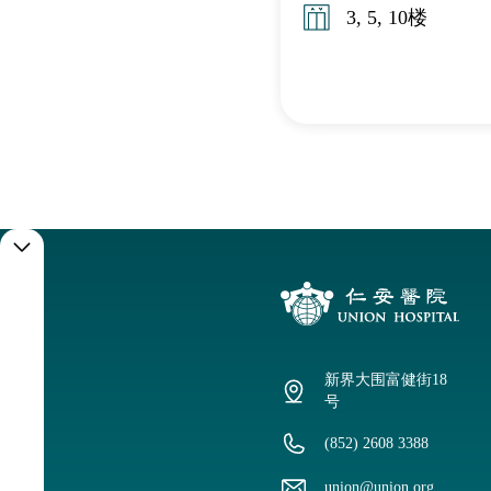
3, 5, 10楼
住
院
须
新界大围富健街18
知
号
(852) 2608 3388
收
union@union.org