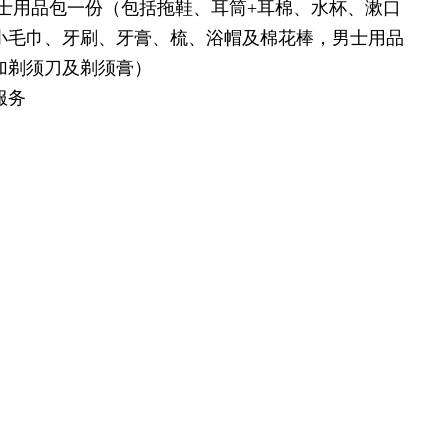
女士用品包一份（包括拖鞋、耳筒+耳棉、水杯、漱口
小毛巾、牙刷、牙膏、梳、浴帽及棉花棒，男士用品
加剃须刀及剃须膏）
服务