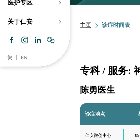
医护专区
老人科
耳鼻喉科
伤口及造口专科护理服
务
仁安心脏中心
血液及血液肿瘤科
儿科
关于仁安
主页
诊症时间表
药房​
内分泌及糖尿专科诊
所
脑神经内科
牙科
仁安肾科透析中心
皮肤及性病科
普通科 / 家庭医学
繁
EN
仁安眼科中心
感染及传染病科
心理卫生服务 / 精神科
专科 / 服务:
仁安听觉中心
深切治療科
放射科 / 医疗造影
陈勇医生
仁安骨科及创伤中心
病理科
仁安医院牙科中心
麻醉科
诊症地点
仁安整形及美容综合
专科中心
仁安微创中心
09