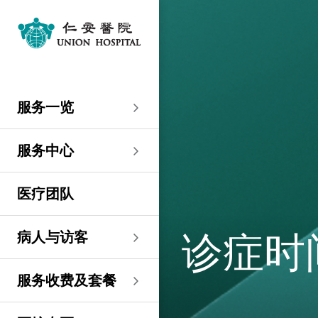
服务一览
专科服务
妇产科／生殖医学
外科
内科
儿科
其他医疗服务
服务中心
大围仁安医院
尖沙咀 H Zentre
尖沙咀美丽华广场
分科诊所
病人与访客
入院准备
病人权益
健康资讯
服务收费及套餐
医护专区
费用预算
关于仁安
仁安概览
资讯中心
联络我们
住院
急症科
普通外科
心脏科
儿科
听觉服务
大围仁安医院
仁安急症门诊中心
仁安生殖医学中心
仁安医院分科诊所 (尖
入院准备
入院前提示
病人约章
专栏文章
收费及套餐
表格下载
提高私家医院收费透明
仁安概览
关于仁安
院讯
预约及查询
服务一览
沙咀)
度的先导计划
妇产科
仁安植发中心
急症及门诊
妇产科／生殖医学
乳房健康
肠胃肝脏科
小儿外科及小儿泌尿科
健康检查
仁安微创中心
尖沙咀 H Zentre
仁安肿瘤中心
留院指南
病人权益
病人与家庭委员会
小册子
医疗券计划
费用预算
纪念日志
仁心仁术慈善计划
新闻稿
位置及交通
仁安医院分科诊所 (将
住院及手术费用预计表
生殖医学科
仁安医院分科诊所 (尖
服务中心
军澳)
专科服务
外科
泌尿外科
呼吸系统科
过敏专科服务
疫苗注射
儿科/婴儿健康中心
仁安医疗造影体检中
尖沙咀美丽华广场
部门服务时间
意见回馈
健康资讯
休假通知只适用于V-
医学研究
资讯中心
专栏文章
意见回馈
沙咀)
心
服务费用预算
CODE医生
仁安医院分科诊所
医疗团队
心胸肺外科
骨科
内分泌及糖尿科
其他医疗服务
物理治疗
乳房保健及治疗中心
分科诊所
恶劣天气安排
认证及奖项
小册子
职位空缺
其他查询
仁安医院分科诊所 (尖
(科学园)
仁安早孕中心
申请成为访院医生
沙咀) 牙科中心
神经外科 (脑及脊椎)
内科
风湿病科
营养咨询
仁安保健中心
位置及交通 (泊车及院巴)
临床绩效指标
视频
联络我们
病人与访客
诊症时
仁安医院分科诊所
护士训练学校
仁安医院分科诊所 (尖
(马鞍山)
整形外科
肾科
肿瘤科
言语治疗
仁安内视镜及日间手
沙咀) 内视镜及日间治
感染控制
术中心
疗中心
护士网上培训系统
服务收费及套餐
仁安医院分科诊所
(CNE)
小儿外科及小儿泌尿科
过敏专科服务
眼科
足病诊治
(荃湾)
仁安综合肝脏治疗中心