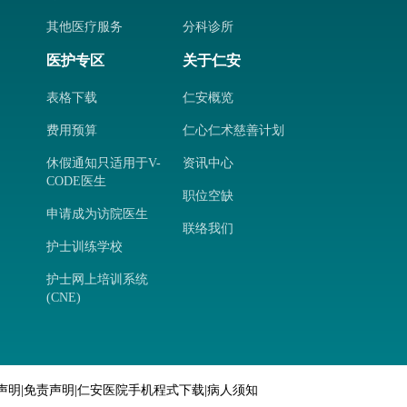
其他医疗服务
分科诊所
医护专区
关于仁安
表格下载
仁安概览
费用预算
仁心仁术慈善计划
休假通知只适用于V-
资讯中心
CODE医生
职位空缺
申请成为访院医生
联络我们
护士训练学校
护士网上培训系统
(CNE)
声明
|
免责声明
|
仁安医院手机程式下载
|
病人须知