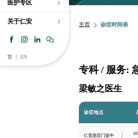
医护专区
老人科
耳鼻喉科
伤口及造口专科护理服
务
仁安心脏中心
血液及血液肿瘤科
儿科
关于仁安
主页
诊症时间表
药房​
内分泌及糖尿专科诊
所
脑神经内科
牙科
仁安肾科透析中心
皮肤及性病科
普通科 / 家庭医学
繁
EN
仁安眼科中心
感染及传染病科
心理卫生服务 / 精神科
专科 / 服务:
仁安听觉中心
深切治療科
放射科 / 医疗造影
梁敏之医生
仁安骨科及创伤中心
病理科
仁安医院牙科中心
麻醉科
诊症地点
仁安整形及美容综合
专科中心
10
仁安急症门诊中