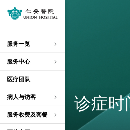
服务一览
专科服务
妇产科／生殖医学
外科
内科
儿科
其他医疗服务
服务中心
大围仁安医院
尖沙咀 H Zentre
尖沙咀美丽华广场
分科诊所
病人与访客
入院准备
病人权益
健康资讯
服务收费及套餐
医护专区
费用预算
关于仁安
仁安概览
资讯中心
联络我们
住院
急症科
普通外科
心脏科
儿科
听觉服务
大围仁安医院
仁安急症门诊中心
仁安生殖医学中心
仁安医院分科诊所 (尖
入院准备
入院前提示
病人约章
专栏文章
收费及套餐
表格下载
提高私家医院收费透明
仁安概览
关于仁安
院讯
预约及查询
服务一览
沙咀)
度的先导计划
妇产科
仁安植发中心
急症及门诊
妇产科／生殖医学
乳房健康
肠胃肝脏科
小儿外科及小儿泌尿科
健康检查
仁安微创中心
尖沙咀 H Zentre
仁安肿瘤中心
留院指南
病人权益
病人与家庭委员会
小册子
医疗券计划
费用预算
纪念日志
仁心仁术慈善计划
新闻稿
位置及交通
仁安医院分科诊所 (将
住院及手术费用预计表
生殖医学科
仁安医院分科诊所 (尖
服务中心
军澳)
专科服务
外科
泌尿外科
呼吸系统科
过敏专科服务
疫苗注射
儿科/婴儿健康中心
仁安医疗造影体检中
尖沙咀美丽华广场
部门服务时间
意见回馈
健康资讯
休假通知只适用于V-
医学研究
资讯中心
专栏文章
意见回馈
沙咀)
心
服务费用预算
CODE医生
仁安医院分科诊所
医疗团队
心胸肺外科
骨科
内分泌及糖尿科
其他医疗服务
物理治疗
乳房保健及治疗中心
分科诊所
恶劣天气安排
认证及奖项
小册子
职位空缺
其他查询
仁安医院分科诊所 (尖
(科学园)
仁安早孕中心
申请成为访院医生
沙咀) 牙科中心
神经外科 (脑及脊椎)
内科
风湿病科
营养咨询
仁安保健中心
位置及交通 (泊车及院巴)
临床绩效指标
视频
联络我们
病人与访客
诊症时
仁安医院分科诊所
护士训练学校
仁安医院分科诊所 (尖
(马鞍山)
整形外科
肾科
肿瘤科
言语治疗
仁安内视镜及日间手
沙咀) 内视镜及日间治
感染控制
术中心
疗中心
护士网上培训系统
服务收费及套餐
仁安医院分科诊所
(CNE)
小儿外科及小儿泌尿科
过敏专科服务
眼科
足病诊治
(荃湾)
仁安综合肝脏治疗中心