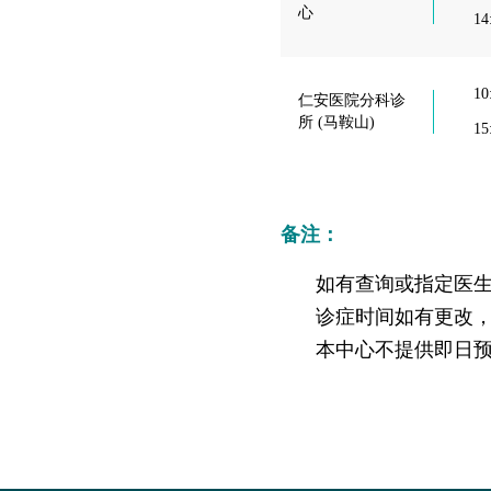
仁安医院过敏中心
心
14
教授专科诊所
10
仁安医院分科诊
所 (马鞍山)
15
备注：
如有查询或指定医生，
诊症时间如有更改
本中心不提供即日