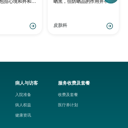
包括心境和外和外
晒黑，但防晒品的作用并不仅
家有所不知，皮肤
此而已。
主要因长期受太阳
积月累而成。
皮肤科
病人与访客
服务收费及套餐
入院准备
收费及套餐
病人权益
医疗券计划
健康资讯