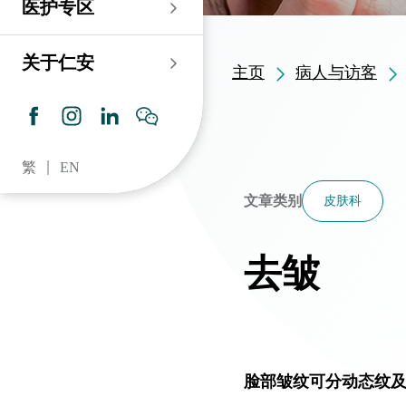
医护专区
老人科
耳鼻喉科
伤口及造口专科护理服
务
仁安心脏中心
血液及血液肿瘤科
儿科
关于仁安
主页
病人与访客
药房​
内分泌及糖尿专科诊
所
脑神经内科
牙科
仁安肾科透析中心
皮肤及性病科
普通科 / 家庭医学
繁
EN
仁安眼科中心
感染及传染病科
心理卫生服务 / 精神科
文章类别
皮肤科
仁安听觉中心
深切治療科
放射科 / 医疗造影
去皱
仁安骨科及创伤中心
病理科
仁安医院牙科中心
麻醉科
仁安整形及美容综合
专科中心
脸部皱纹可分动态纹