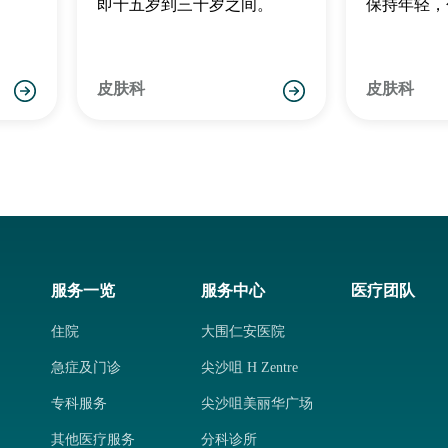
即十五岁到三十岁之间。
保持年轻，
表。可能大
的衰老其实
光线照射日
皮肤科
皮肤科
服务一览
服务中心
医疗团队
住院
大围仁安医院
急症及门诊
尖沙咀 H Zentre
专科服务
尖沙咀美丽华广场
其他医疗服务
分科诊所