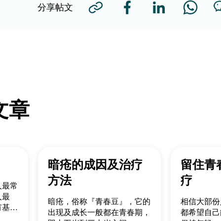
分享帖文
文章
暗疮的成因及治疗
留住青
方法
疗
人最常
人最
暗疮，俗称『青春豆』，它的
相信大部份
有基底
出现及成长一般都在青春期，
都希望自己
恶性黑