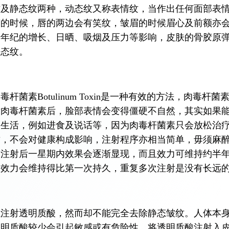
纹及静态纹两种，动态纹又称表情纹，当作出任何面部表
笑的时候，唇的两边会有笑纹，皱眉的时候眉心及前额亦
于年纪的增长、日晒、吸烟及压力等影响，皮肤的骨胶原
静态纹。
杆菌素Botulinum Toxin是一种有效的方法，肉
射肉毒杆菌素后，脸部表情会变得僵硬不自然，其实如果
常生活，例如进食及说话等，因为肉毒杆菌素只会放松治
质，不会对健康构成影响，注射程序亦相当简单，毋须麻
。注射后一星期内效果会逐渐显现，而且效力可维持约半
的效力会维持得比第一次持久，重复多次注射是没有长远
以注射透明质酸，然而却不能完全去除静态皱纹。人体本
透明质酸较少会引起敏感或有危险性。将透明质酸注射入