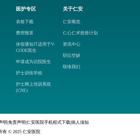
医护专区
关于仁安
表格下载
仁安概览
费用预算
仁心仁术慈善计划
休假通知只适用于V-
资讯中心
CODE医生
职位空缺
申请成为访院医生
联络我们
护士训练学校
护士网上培训系统
(CNE)
声明
|
免责声明
|
仁安医院手机程式下载
|
病人须知
 © 2025 仁安医院