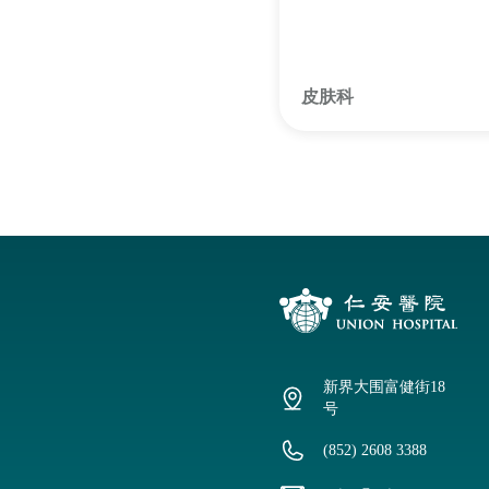
色素癌。
皮肤科
新界大围富健街18
号
(852) 2608 3388