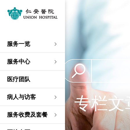
服务一览
专科服务
妇产科／生殖医学
外科
内科
儿科
其他医疗服务
服务中心
大围仁安医院
尖沙咀 H Zentre
尖沙咀美丽华广场
分科诊所
病人与访客
入院准备
病人权益
健康资讯
服务收费及套餐
医护专区
费用预算
关于仁安
仁安概览
资讯中心
联络我们
住院
急症科
普通外科
心脏科
儿科
听觉服务
大围仁安医院
仁安急症门诊中心
仁安生殖医学中心
仁安医院分科诊所 (尖
入院准备
入院前提示
病人约章
专栏文章
收费及套餐
表格下载
提高私家医院收费透明
仁安概览
关于仁安
院讯
预约及查询
服务一览
沙咀)
度的先导计划
妇产科
仁安植发中心
急症及门诊
妇产科／生殖医学
乳房健康
肠胃肝脏科
小儿外科及小儿泌尿科
健康检查
仁安微创中心
尖沙咀 H Zentre
仁安肿瘤中心
留院指南
病人权益
病人与家庭委员会
小册子
医疗券计划
费用预算
纪念日志
仁心仁术慈善计划
新闻稿
位置及交通
仁安医院分科诊所 (将
住院及手术费用预计表
生殖医学科
仁安医院分科诊所 (尖
服务中心
军澳)
专科服务
外科
泌尿外科
呼吸系统科
过敏专科服务
疫苗注射
儿科/婴儿健康中心
仁安医疗造影体检中
尖沙咀美丽华广场
部门服务时间
意见回馈
健康资讯
休假通知只适用于V-
医学研究
资讯中心
专栏文章
意见回馈
沙咀)
心
服务费用预算
CODE医生
仁安医院分科诊所
医疗团队
心胸肺外科
骨科
内分泌及糖尿科
其他医疗服务
物理治疗
乳房保健及治疗中心
分科诊所
恶劣天气安排
认证及奖项
小册子
职位空缺
其他查询
仁安医院分科诊所 (尖
(科学园)
仁安早孕中心
申请成为访院医生
沙咀) 牙科中心
神经外科 (脑及脊椎)
内科
风湿病科
营养咨询
仁安保健中心
位置及交通 (泊车及院巴)
临床绩效指标
视频
联络我们
病人与访客
专栏文
仁安医院分科诊所
护士训练学校
仁安医院分科诊所 (尖
(马鞍山)
整形外科
肾科
肿瘤科
言语治疗
仁安内视镜及日间手
沙咀) 内视镜及日间治
感染控制
术中心
疗中心
护士网上培训系统
服务收费及套餐
仁安医院分科诊所
(CNE)
小儿外科及小儿泌尿科
过敏专科服务
眼科
足病诊治
(荃湾)
仁安综合肝脏治疗中心