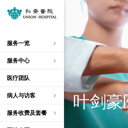
服务一览
专科服务
妇产科／生殖医学
外科
内科
儿科
其他医疗服务
服务中心
大围仁安医院
尖沙咀 H Zentre
尖沙咀美丽华广场
分科诊所
病人与访客
入院准备
病人权益
健康资讯
服务收费及套餐
医护专区
费用预算
关于仁安
仁安概览
资讯中心
联络我们
住院
急症科
普通外科
心脏科
儿科
听觉服务
大围仁安医院
仁安急症门诊中心
仁安生殖医学中心
仁安医院分科诊所 (尖
入院准备
入院前提示
病人约章
专栏文章
收费及套餐
表格下载
提高私家医院收费透明
仁安概览
关于仁安
院讯
预约及查询
服务一览
沙咀)
度的先导计划
妇产科
仁安植发中心
急症及门诊
妇产科／生殖医学
乳房健康
肠胃肝脏科
小儿外科及小儿泌尿科
健康检查
仁安微创中心
尖沙咀 H Zentre
仁安肿瘤中心
留院指南
病人权益
病人与家庭委员会
小册子
医疗券计划
费用预算
纪念日志
仁心仁术慈善计划
新闻稿
位置及交通
仁安医院分科诊所 (将
住院及手术费用预计表
生殖医学科
仁安医院分科诊所 (尖
服务中心
军澳)
专科服务
外科
泌尿外科
呼吸系统科
过敏专科服务
疫苗注射
儿科/婴儿健康中心
仁安医疗造影体检中
尖沙咀美丽华广场
部门服务时间
意见回馈
健康资讯
休假通知只适用于V-
医学研究
资讯中心
专栏文章
意见回馈
沙咀)
心
服务费用预算
CODE医生
仁安医院分科诊所
医疗团队
心胸肺外科
骨科
内分泌及糖尿科
其他医疗服务
物理治疗
乳房保健及治疗中心
分科诊所
恶劣天气安排
认证及奖项
小册子
职位空缺
其他查询
仁安医院分科诊所 (尖
(科学园)
仁安早孕中心
申请成为访院医生
沙咀) 牙科中心
神经外科 (脑及脊椎)
内科
风湿病科
营养咨询
仁安保健中心
位置及交通 (泊车及院巴)
临床绩效指标
视频
联络我们
病人与访客
叶剑豪
仁安医院分科诊所
护士训练学校
仁安医院分科诊所 (尖
(马鞍山)
整形外科
肾科
肿瘤科
言语治疗
仁安内视镜及日间手
沙咀) 内视镜及日间治
感染控制
术中心
疗中心
护士网上培训系统
服务收费及套餐
仁安医院分科诊所
(CNE)
小儿外科及小儿泌尿科
过敏专科服务
眼科
足病诊治
(荃湾)
仁安综合肝脏治疗中心