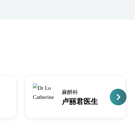
麻醉科
卢丽君医生