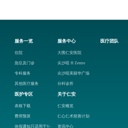
服务一览
服务中心
医疗团队
住院
大围仁安医院
急症及门诊
尖沙咀 H Zentre
专科服务
尖沙咀美丽华广场
其他医疗服务
分科诊所
医护专区
关于仁安
表格下载
仁安概览
费用预算
仁心仁术慈善计划
休假通知只适用于V-
资讯中心