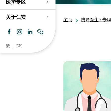
医护专区
老人科
耳鼻喉科
伤口及造口专科护理服
务
仁安心脏中心
血液及血液肿瘤科
儿科
关于仁安
主页
搜寻医生 / 专
药房​
内分泌及糖尿专科诊
所
脑神经内科
牙科
仁安肾科透析中心
皮肤及性病科
普通科 / 家庭医学
繁
EN
仁安眼科中心
感染及传染病科
心理卫生服务 / 精神科
仁安听觉中心
深切治療科
放射科 / 医疗造影
仁安骨科及创伤中心
病理科
仁安医院牙科中心
麻醉科
仁安整形及美容综合
专科中心