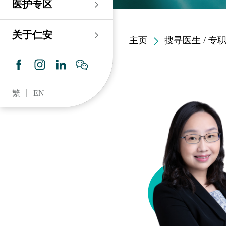
医护专区
老人科
耳鼻喉科
伤口及造口专科护理服
务
仁安心脏中心
血液及血液肿瘤科
儿科
关于仁安
主页
搜寻医生 / 专
药房​
内分泌及糖尿专科诊
所
脑神经内科
牙科
仁安肾科透析中心
皮肤及性病科
普通科 / 家庭医学
繁
EN
仁安眼科中心
感染及传染病科
心理卫生服务 / 精神科
仁安听觉中心
深切治療科
放射科 / 医疗造影
仁安骨科及创伤中心
病理科
仁安医院牙科中心
麻醉科
仁安整形及美容综合
专科中心