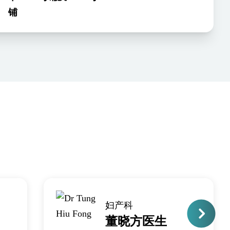
铺
妇产科
董晓方医生