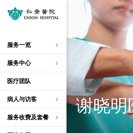
服务一览
专科服务
妇产科／生殖医学
外科
内科
儿科
其他医疗服务
服务中心
大围仁安医院
尖沙咀 H Zentre
尖沙咀美丽华广场
分科诊所
病人与访客
入院准备
病人权益
健康资讯
服务收费及套餐
医护专区
费用预算
关于仁安
仁安概览
资讯中心
联络我们
住院
急症科
普通外科
心脏科
儿科
听觉服务
大围仁安医院
仁安急症门诊中心
仁安生殖医学中心
仁安医院分科诊所 (尖
入院准备
入院前提示
病人约章
专栏文章
收费及套餐
表格下载
提高私家医院收费透明
仁安概览
关于仁安
院讯
预约及查询
服务一览
沙咀)
度的先导计划
妇产科
仁安植发中心
急症及门诊
妇产科／生殖医学
乳房健康
肠胃肝脏科
小儿外科及小儿泌尿科
健康检查
仁安微创中心
尖沙咀 H Zentre
仁安肿瘤中心
留院指南
病人权益
病人与家庭委员会
小册子
医疗券计划
费用预算
纪念日志
仁心仁术慈善计划
新闻稿
位置及交通
仁安医院分科诊所 (将
住院及手术费用预计表
生殖医学科
仁安医院分科诊所 (尖
服务中心
军澳)
专科服务
外科
泌尿外科
呼吸系统科
过敏专科服务
疫苗注射
儿科/婴儿健康中心
仁安医疗造影体检中
尖沙咀美丽华广场
部门服务时间
意见回馈
健康资讯
休假通知只适用于V-
医学研究
资讯中心
专栏文章
意见回馈
沙咀)
心
服务费用预算
CODE医生
仁安医院分科诊所
医疗团队
心胸肺外科
骨科
内分泌及糖尿科
其他医疗服务
物理治疗
乳房保健及治疗中心
分科诊所
恶劣天气安排
认证及奖项
小册子
职位空缺
其他查询
仁安医院分科诊所 (尖
(科学园)
仁安早孕中心
申请成为访院医生
沙咀) 牙科中心
神经外科 (脑及脊椎)
内科
风湿病科
营养咨询
仁安保健中心
位置及交通 (泊车及院巴)
临床绩效指标
视频
联络我们
病人与访客
谢晓明
仁安医院分科诊所
护士训练学校
仁安医院分科诊所 (尖
(马鞍山)
整形外科
肾科
肿瘤科
言语治疗
仁安内视镜及日间手
沙咀) 内视镜及日间治
感染控制
术中心
疗中心
护士网上培训系统
服务收费及套餐
仁安医院分科诊所
(CNE)
小儿外科及小儿泌尿科
过敏专科服务
眼科
足病诊治
(荃湾)
仁安综合肝脏治疗中心