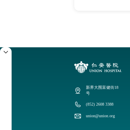
预
约
服
新界大围富健街18
务
号
(852) 2608 3388
预
union@union.org
约