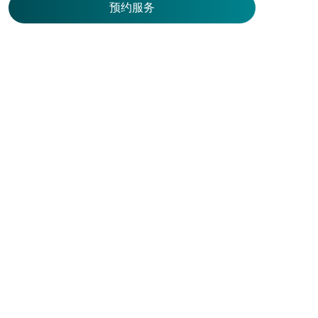
预约服务
预
约
服
务
服务一览
预
住院
服务中心
约
急症及门诊
大围仁安医院
医疗团队