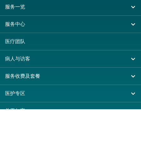
服务一览
住院
服务中心
急症及门诊
大围仁安医院
医疗团队
专科服务
尖沙咀 H Zentre
病人与访客
其他医疗服务
尖沙咀美丽华广场
入院准备
服务收费及套餐
分科诊所
病人权益
收费及套餐
医护专区
健康资讯
医疗券计划
表格下载
关于仁安
费用预算
仁安概览
新界大围富健街18号