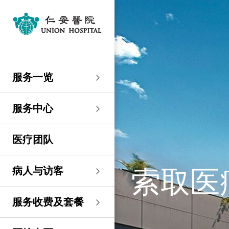
服务一览
专科服务
妇产科／生殖医学
外科
内科
儿科
其他医疗服务
服务中心
大围仁安医院
尖沙咀 H Zentre
尖沙咀美丽华广场
分科诊所
病人与访客
入院准备
病人权益
健康资讯
服务收费及套餐
医护专区
费用预算
关于仁安
仁安概览
资讯中心
联络我们
住院
急症科
普通外科
心脏科
儿科
听觉服务
大围仁安医院
仁安急症门诊中心
仁安生殖医学中心
仁安医院分科诊所 (尖
入院准备
入院前提示
病人约章
专栏文章
收费及套餐
表格下载
提高私家医院收费透明
仁安概览
关于仁安
院讯
预约及查询
服务一览
沙咀)
度的先导计划
妇产科
仁安植发中心
急症及门诊
妇产科／生殖医学
乳房健康
肠胃肝脏科
小儿外科及小儿泌尿科
健康检查
仁安微创中心
尖沙咀 H Zentre
仁安肿瘤中心
留院指南
病人权益
病人与家庭委员会
小册子
医疗券计划
费用预算
纪念日志
仁心仁术慈善计划
新闻稿
位置及交通
仁安医院分科诊所 (将
住院及手术费用预计表
生殖医学科
仁安医院分科诊所 (尖
服务中心
军澳)
专科服务
外科
泌尿外科
呼吸系统科
过敏专科服务
疫苗注射
儿科/婴儿健康中心
仁安医疗造影体检中
尖沙咀美丽华广场
部门服务时间
意见回馈
健康资讯
休假通知只适用于V-
医学研究
资讯中心
专栏文章
意见回馈
沙咀)
心
服务费用预算
CODE医生
仁安医院分科诊所
医疗团队
心胸肺外科
骨科
内分泌及糖尿科
其他医疗服务
物理治疗
乳房保健及治疗中心
分科诊所
恶劣天气安排
认证及奖项
小册子
职位空缺
其他查询
仁安医院分科诊所 (尖
(科学园)
仁安早孕中心
申请成为访院医生
沙咀) 牙科中心
神经外科 (脑及脊椎)
内科
风湿病科
营养咨询
仁安保健中心
位置及交通 (泊车及院巴)
临床绩效指标
视频
联络我们
病人与访客
索取医
仁安医院分科诊所
护士训练学校
仁安医院分科诊所 (尖
(马鞍山)
整形外科
肾科
肿瘤科
言语治疗
仁安内视镜及日间手
沙咀) 内视镜及日间治
感染控制
术中心
疗中心
护士网上培训系统
服务收费及套餐
仁安医院分科诊所
(CNE)
小儿外科及小儿泌尿科
过敏专科服务
眼科
足病诊治
(荃湾)
仁安综合肝脏治疗中心