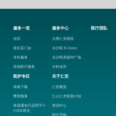
服务一览
服务中心
医疗团队
住院
大围仁安医院
急症及门诊
尖沙咀 H Zentre
专科服务
尖沙咀美丽华广场
其他医疗服务
分科诊所
医护专区
关于仁安
表格下载
仁安概览
费用预算
仁心仁术慈善计划
休假通知只适用于V-
资讯中心
CODE医生
职位空缺