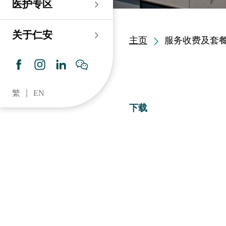
医护专区
老人科
耳鼻喉科
伤口及造口专科护理服
务
仁安心脏中心
血液及血液肿瘤科
儿科
关于仁安
主页
服务收费及套
药房​
内分泌及糖尿专科诊
所
脑神经内科
牙科
仁安肾科透析中心
皮肤及性病科
普通科 / 家庭医学
繁
EN
仁安眼科中心
感染及传染病科
心理卫生服务 / 精神科
下载
仁安听觉中心
深切治療科
放射科 / 医疗造影
仁安骨科及创伤中心
病理科
仁安医院牙科中心
麻醉科
仁安整形及美容综合
专科中心