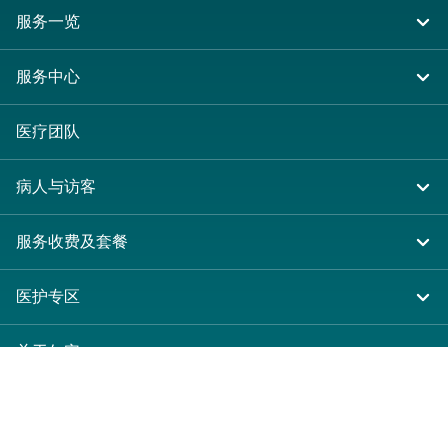
服务一览
住院
服务中心
急症及门诊
大围仁安医院
医疗团队
专科服务
尖沙咀 H Zentre
病人与访客
其他医疗服务
尖沙咀美丽华广场
入院准备
服务收费及套餐
分科诊所
病人权益
收费及套餐
医护专区
健康资讯
医疗券计划
表格下载
关于仁安
费用预算
仁安概览
新界大围富健街18号