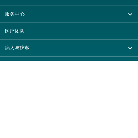
住院
服务中心
急症及门诊
大围仁安医院
医疗团队
专科服务
尖沙咀 H Zentre
病人与访客
其他医疗服务
尖沙咀美丽华广场
入院准备
服务收费及套餐
分科诊所
病人权益
收费及套餐
医护专区
健康资讯
医疗券计划
表格下载
关于仁安
费用预算
仁安概览
新界大围富健街18号
休假通知只适用于V-CODE医生
仁心仁术慈善计划
(852) 2608 3388