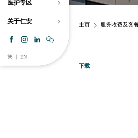
医护专区
老人科
耳鼻喉科
伤口及造口专科护理服
务
仁安心脏中心
血液及血液肿瘤科
儿科
关于仁安
主页
服务收费及套
药房​
内分泌及糖尿专科诊
所
脑神经内科
牙科
仁安肾科透析中心
皮肤及性病科
普通科 / 家庭医学
繁
EN
仁安眼科中心
感染及传染病科
心理卫生服务 / 精神科
下载
仁安听觉中心
深切治療科
放射科 / 医疗造影
仁安骨科及创伤中心
病理科
仁安医院牙科中心
麻醉科
仁安整形及美容综合
专科中心