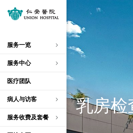
服务一览
专科服务
妇产科／生殖医学
外科
内科
儿科
其他医疗服务
服务中心
大围仁安医院
尖沙咀 H Zentre
尖沙咀美丽华广场
分科诊所
病人与访客
入院准备
病人权益
健康资讯
服务收费及套餐
医护专区
费用预算
关于仁安
仁安概览
资讯中心
联络我们
住院
急症科
普通外科
心脏科
儿科
听觉服务
大围仁安医院
仁安急症门诊中心
仁安生殖医学中心
仁安医院分科诊所 (尖
入院准备
入院前提示
病人约章
专栏文章
收费及套餐
表格下载
提高私家医院收费透明
仁安概览
关于仁安
院讯
预约及查询
服务一览
沙咀)
度的先导计划
妇产科
仁安植发中心
急症及门诊
妇产科／生殖医学
乳房健康
肠胃肝脏科
小儿外科及小儿泌尿科
健康检查
仁安微创中心
尖沙咀 H Zentre
仁安肿瘤中心
留院指南
病人权益
病人与家庭委员会
小册子
医疗券计划
费用预算
纪念日志
仁心仁术慈善计划
新闻稿
位置及交通
仁安医院分科诊所 (将
住院及手术费用预计表
生殖医学科
仁安医院分科诊所 (尖
服务中心
军澳)
专科服务
外科
泌尿外科
呼吸系统科
过敏专科服务
疫苗注射
儿科/婴儿健康中心
仁安医疗造影体检中
尖沙咀美丽华广场
部门服务时间
意见回馈
健康资讯
休假通知只适用于V-
医学研究
资讯中心
专栏文章
意见回馈
沙咀)
心
服务费用预算
CODE医生
仁安医院分科诊所
医疗团队
心胸肺外科
骨科
内分泌及糖尿科
其他医疗服务
物理治疗
乳房保健及治疗中心
分科诊所
恶劣天气安排
认证及奖项
小册子
职位空缺
其他查询
仁安医院分科诊所 (尖
(科学园)
仁安早孕中心
申请成为访院医生
沙咀) 牙科中心
神经外科 (脑及脊椎)
内科
风湿病科
营养咨询
仁安保健中心
位置及交通 (泊车及院巴)
临床绩效指标
视频
联络我们
病人与访客
乳房检
仁安医院分科诊所
护士训练学校
仁安医院分科诊所 (尖
(马鞍山)
整形外科
肾科
肿瘤科
言语治疗
仁安内视镜及日间手
沙咀) 内视镜及日间治
感染控制
术中心
疗中心
护士网上培训系统
服务收费及套餐
仁安医院分科诊所
(CNE)
小儿外科及小儿泌尿科
过敏专科服务
眼科
足病诊治
(荃湾)
仁安综合肝脏治疗中心