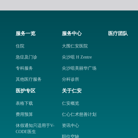
服务一览
服务中心
医疗团队
住院
大围仁安医院
急症及门诊
尖沙咀 H Zentre
专科服务
尖沙咀美丽华广场
其他医疗服务
分科诊所
医护专区
关于仁安
表格下载
仁安概览
费用预算
仁心仁术慈善计划
休假通知只适用于V-
资讯中心
CODE医生
职位空缺