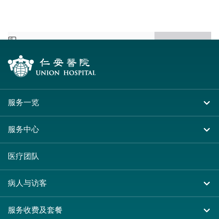
服务一览
住院
服务中心
急症及门诊
大围仁安医院
医疗团队
专科服务
尖沙咀 H Zentre
病人与访客
其他医疗服务
尖沙咀美丽华广场
入院准备
服务收费及套餐