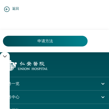
返回
申请方法
申
请
方
服务一览
法
住院
服务中心
网