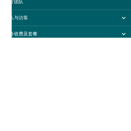
上
急症及门诊
大围仁安医院
医疗团队
申
专科服务
请
尖沙咀 H Zentre
病人与访客
其他医疗服务
尖沙咀美丽华广场
入院准备
服务收费及套餐
分科诊所
下
病人权益
收费及套餐
医护专区
载
健康资讯
职
医疗券计划
表格下载
关于仁安
位
费用预算
申
仁安概览
请
新界大围富健街18号
休假通知只适用于V-CODE医生
仁心仁术慈善计划
表
(852) 2608 3388
申请成为访院医生
资讯中心
union@union.org
邮寄:
新
护士训练学校
职位空缺
界