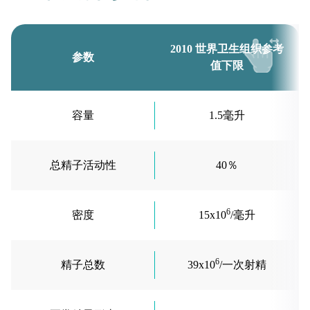
2010 世界卫生组织参考
参数
值下限
容量
1.5毫升
总精子活动性
40％
6
密度
15x10
/毫升
6
精子总数
39x10
/一次射精