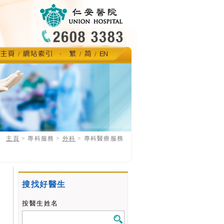
主頁
> 專科服務 >
外科
> 專科醫療服務
搜找好醫生
按醫生姓名