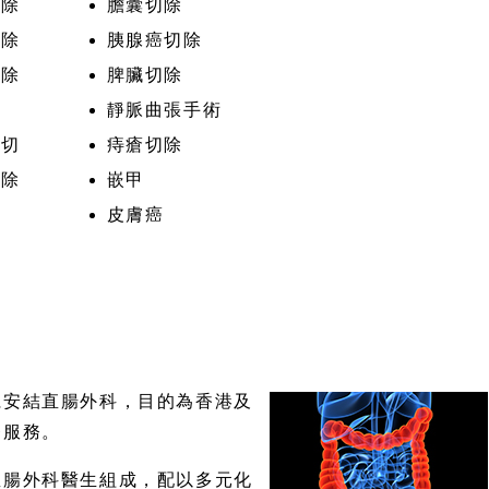
切除
膽囊切除
切除
胰腺癌切除
切除
脾臟切除
炎
靜脈曲張手術
環切
痔瘡切除
切除
嵌甲
瘤
皮膚癌
仁安結直腸外科，目的為香港及
療服務。
直腸外科醫生組成，配以多元化