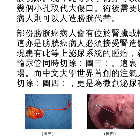
幾個小孔取代大傷口。術後需要
病人則可以人造膀胱代替。
部份膀胱癌病人會有位於腎臟或
這亦是膀胱癌病人必須接受腎造
現患有此等上泌尿系統的腫瘤，
輸尿管同時切除﹝圖三﹞。這裏
場。而中文大學世界首創的注氣
切除﹝圖四﹞，更是為微創泌尿
(圖三)
(圖四)