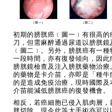
(圖一)
(圖二)
初期的膀胱癌﹝圖一﹞有很高的
刀，但需麻醉通過尿道以膀胱鏡
﹝圖二﹞。另外，膀胱癌有一種
一段時間，亦有復發傾向，因此
膀胱鏡檢查及注入膀胱藥物治療
的藥物是卡介苗，亦即是「種牛
的是造成免疫治療，現時國際及
介苗能減低膀胱癌的復發機會。
相反，若癌細胞已侵入肌肉層，
胱切除。現今此等大手術亦可以