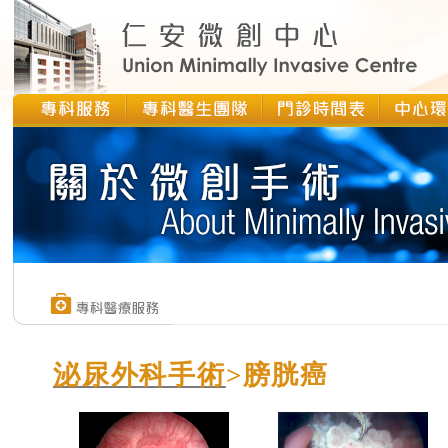
泌尿外科手術
>膀胱癌