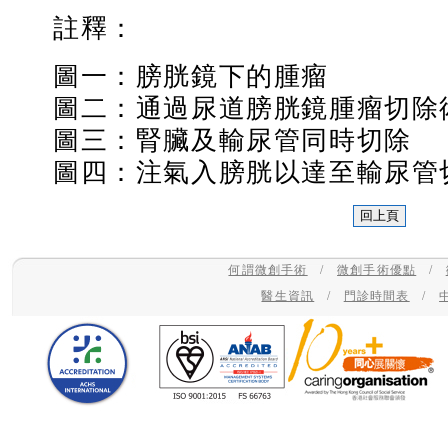
註釋：
圖一：膀胱鏡下的腫瘤
圖二：通過尿道膀胱鏡腫瘤切除
圖三：腎臟及輸尿管同時切除
圖四：注氣入膀胱以達至輸尿管
何謂微創手術
/
微創手術優點
/
醫生資訊
/
門診時間表
/