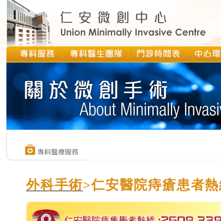
外科手術
>仁安醫院痔瘡患者熱