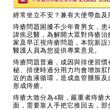
經常坐立不安？兼有大便帶血及
痔瘡問題困擾不少年青男女，患
諱疾忌醫，為解開大眾對痔瘡治
家及早正視痔瘡問題，本院新設
醫護人員為您提供專業意見。
痔瘡問題普遍，成因與排便習慣
秘、排便時過分用力均會增加肛
近的血液循環，造成血管腫脹及
形成痔瘡。
痔瘡大致分為4期，嚴重者痔瘡
面，需要靠人手把它推回去，部