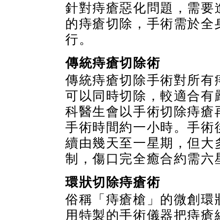
針對痔瘡惡化問題，需要
的痔瘡切除，手術需於全
行。
傳統痔瘡切除術
傳統痔瘡切除手術對所有
可以同時切除，較適合有
科醫生會以手術切除痔瘡
手術時間約一小時。手術
續由幾天至一星期，但大
制，傷口完全癒合約需六
環狀切除痔瘡術
俗稱「痔瘡槍」的微創環
用特製的手術儀器把痔瘡