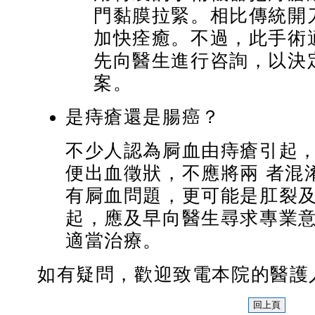
門黏膜拉緊。相比傳統開
加快痊癒。不過，此手術
先向醫生進行咨詢，以決
案。
是痔瘡還是腸癌？
不少人認為屙血由痔瘡引起
便出血徵狀，不應將兩 者混
有屙血問題，更可能是肛裂
起，應及早向醫生尋求專業
適當治療。
如有疑問，歡迎致電本院的醫護