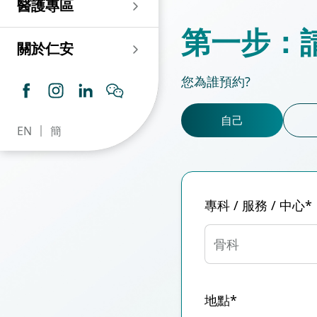
醫護專區
老人科
耳鼻喉科
傷口及造口專科護理服
務
仁安心臟中心
第一步：
血液及血液腫瘤科
兒科
關於仁安
藥房​
內分泌及糖尿專科診
所
腦神經內科
牙科
您為誰預約?
仁安腎科透析中心
皮膚及性病科
普通科 / 家庭醫學
自己
EN
簡
仁安眼科中心
感染及傳染病科
心理衛生服務 / 精神科
仁安聽覺中心
深切治療科
放射科 / 醫療造影
專科 / 服務 / 中心*
仁安骨科及創傷中心
病理科
仁安醫院牙科中心
麻醉科
骨科
仁安整形及美容綜合
專科中心
地點*