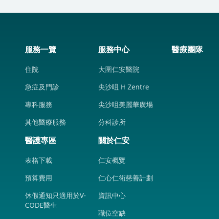
服務一覽
服務中心
醫療團隊
住院
大圍仁安醫院
急症及門診
尖沙咀 H Zentre
專科服務
尖沙咀美麗華廣場
其他醫療服務
分科診所
醫護專區
關於仁安
表格下載
仁安概覽
預算費用
仁心仁術慈善計劃
休假通知只適用於V-
資訊中心
CODE醫生
職位空缺