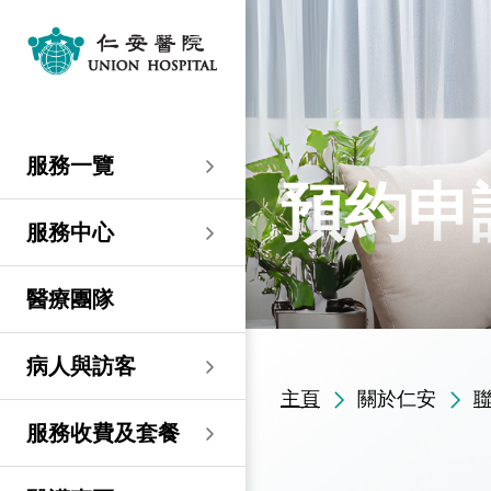
服務一覽
專科服務
婦產科／生殖醫學
外科
內科
兒科
其他醫療服務
服務中心
大圍仁安醫院
尖沙咀 H Zentre
尖沙咀美麗華廣場
分科診所
病人與訪客
入院準備
病人權益
健康資訊
服務收費及套餐
醫護專區
預算費用
關於仁安
仁安概覽
資訊中心
聯絡我們
住院
急症科
普通外科
心臟科
兒科
聽覺服務
大圍仁安醫院
仁安急症門診中心
仁安生殖醫學中心
仁安醫院分科診所 (尖
入院準備
入院前提示
病人約章
專欄文章
收費及套餐
表格下載
提高私家醫院收費透明
仁安概覽
關於仁安醫院
院訊
預約及查詢
服務一覽
沙咀)
度的先導計劃
婦產科
仁安植髮中心
預約申
急症及門診
婦產科／生殖醫學
乳房健康
腸胃肝臟科
小兒外科及小兒泌尿科
健康檢查
仁安微創中心
尖沙咀 H Zentre
仁安腫瘤中心
留院指南
病人權益
病人與家庭委員會
小冊子
醫療券計劃
預算費用
紀念日誌
仁心仁術慈善計劃
新聞稿
位置及交通 (泊車及院巴)
仁安醫院分科診所 (將
住院及手術費用預計表
生殖醫學科
仁安醫院分科診所 (尖
服務中心
軍澳)
專科服務
外科
泌尿外科
呼吸系統科
過敏專科服務
疫苗注射
兒科/嬰兒健康中心
仁安醫療造影體檢中
尖沙咀美麗華廣場
部門服務時間
意見回饋
健康資訊
休假通知只適用於V-
醫學研究
資訊中心
專欄文章
意見回饋
沙咀)
心
服務費用預算
CODE醫生
仁安醫院分科診所
醫療團隊
心胸肺外科
骨科
內分泌及糖尿科
其他醫療服務
物理治療
乳房保健及治療中心
分科診所
惡劣天氣安排
認證及獎項
小冊子
職位空缺
其他查詢
仁安醫院分科診所 (尖
(科學園)
仁安早孕中心
申請成為訪院醫生
沙咀) 牙科中心
神經外科 (腦及脊椎)
內科
風濕病科
營養諮詢
仁安保健中心
位置及交通 (泊車及院巴)
臨床績效指標
影片
聯絡我們
病人與訪客
仁安醫院分科診所
護士訓練學校
仁安醫院分科診所 (尖
(馬鞍山)
主頁
關於仁安
整形外科
腎科
腫瘤科
言語治療
仁安內視鏡及日間手
沙咀) 內視鏡及日間治
感染控制
術中心
療中心
護士網上培訓系統
服務收費及套餐
仁安醫院分科診所
(CNE)
小兒外科及小兒泌尿科
過敏專科服務
眼科
足病診治
(荃灣)
仁安綜合肝臟治療中心