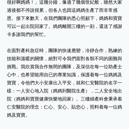
很好啊媽媽！」這幾分鐘，像過了幾個世紀般，雖然大家
過後都不停說很累，但各人也因這媽媽生產了而非常感
恩。接下來數天，在我們團隊的悉心照顧下，媽媽和寶寶
主頁
...
仁安BB故事館
可以一起出院回家了。媽媽離開三樓的一刻，還送了感謝
卡多謝我們的幫忙。
仁安BB故事館
在面對產科急症時，團隊的快速應變，冷靜合作，熟練的
技能和溫暖的關懷，絕對可令我們面對各類不同的困難與
三十年來，仁安醫院陪伴逾十萬個家庭迎接新生命，與大家
挑戰。我欣賞我合作無間的團隊，及深信在每一位助產士
一起見證一段段「仁安BB故事」。這裡承載了孕育寶寶的
心中，也希望能用自已的專業知識，保護着每一位媽媽及
「家庭點滴」，及守護每段生命誕生的「醫護心聲」。
寶寶，令他們大小安康出入平安，就和仁安醫院的名字一
我們誠邀您一同感受這些愛與感動的回憶，並分享您的仁安
樣：一人安心地入院（媽媽到醫院生產），二人安全地出
故事。
院（媽媽和寶寶健康快樂地回家）。三樓婦產科會秉承着
仁安醫院的理念：仁心、安心、貼您心，照料着每一位媽
分享家庭點滴
媽及寶寶。