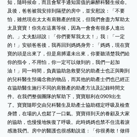
知，隨時候命，而且會幫手通知當值的麻醉科醫生候命。
及後，爸爸被我安排到隔壁的房中，並安慰說：「不要
怕，雖然現在太太有肩難產的情況，但我們會盡力幫助太
太及寶寶！你先在這裏等候，因為一會會有很多人進出
的。」丈夫點頭說：「你們要幫我太太！」我：「一定
的！」安頓爸爸後，我再回到媽媽身旁：「媽媽，現在寶
寶的頭是出來了，但是肩膊還未出來，你要聽清楚我們給
你的指令，不用怕，你一定可以做到的，我們一起加
油！」同一時間，負責協助急救嬰兒的助產士也正與剛到
的兒科醫生預備念救的物品，而其他的助產士們也已經正
在協助醫生施行不同的肩難產的助產方法及記錄時間文
件。在我們整個團隊的幫助下，寶寶順利在0909出生
了。寶寶隨即交由兒科醫生及助產士協助穩定呼吸及檢查
身體，在場的人也鬆了一口氣。寶寶得到天的眷顧及大家
的協助，也慢慢地恢復了呼吸。此時媽媽也禁不住流着淚
仁安BB故事館
感激我們。房中的醫護也很感動說道：「你很勇敢！做得