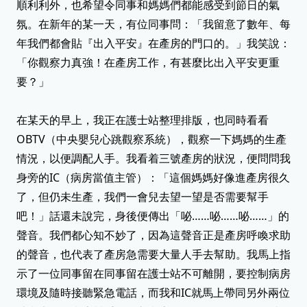
順利利外，也希望令同事和媽媽們都能感受到節日的氣
氛。在新年的某一天，有位同事問：「我留意了數年、每
年我們都會貼『出入平安』在產房的門口的。」我笑說：
「你觀察力真強！在產房工作，有甚麼比出入平安更重
要？」
在某天的早上，我正在護士站整理排版，也同時看看
OBTV（中央嬰兒心跳觀察系統），觀察一下媽媽的生產
情況，以便調配人手。我看着三號產房的狀況，便問問我
身旁的IC（病房當值主管）：「這個媽媽好像進產房很久
了，但仍未生產，我們一會兒去望一望是否需要幫手
吧！」話還未說完，身後便傳出「咇……咇……咇……」的
聲音。我們都心知不妙了，因為這聲音正是產房呼喚求助
的聲音，也代表了產房急需要大量人手去幫助。我馬上指
示了一位同事留在同事留在護士站不可離開，要控制病房
環境及隨時接聽緊急電話，而我和IC就馬上帶同另外兩位