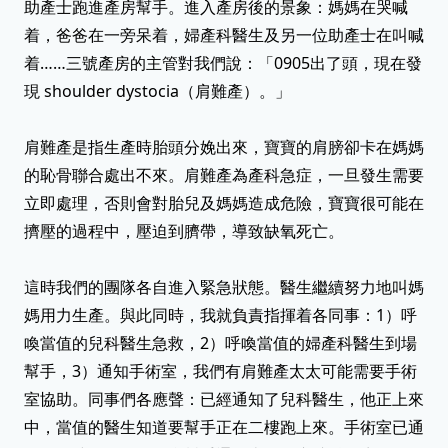
助產士跑進產房幫手。進入產房後的景象：媽媽在哭喊
着，爸爸在一旁呆着，婦產科醫生及另一位助產士在叫喊
着……三號產房的主管對我們說：「0905出了頭，現在發
現 shoulder dystocia（肩難產）。」
肩難產是指生產時胎頭分娩出來，寶寶的肩膀卻卡在媽媽
的恥骨聯合處出不來。肩難產為產科急症，一旦發生需要
立即處理，否則會對胎兒及媽媽造成危險，寶寶很可能在
擠壓的過程中，壓迫到臍帶，導致缺氧死亡。
這時我們的團隊各自進入緊急狀態。醫生繼續努力地叫媽
媽用力生產。與此同時，我就負責指揮着各同事：1）呼
喚當值的兒科醫生急救，2）呼喚當值的婦產科醫生到場
幫手，3）通知手術室，我們有肩難產太太可能需要手術
室協助。同事們各應聲：已經通知了兒科醫生，他正上來
中，當值的醫生知道要幫手正在二樓跑上來。手術室已通