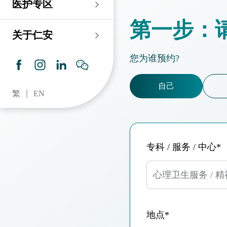
医护专区
老人科
耳鼻喉科
伤口及造口专科护理服
务
仁安心脏中心
第一步：
血液及血液肿瘤科
儿科
关于仁安
药房​
内分泌及糖尿专科诊
所
脑神经内科
牙科
您为谁预约?
仁安肾科透析中心
皮肤及性病科
普通科 / 家庭医学
自己
繁
EN
仁安眼科中心
感染及传染病科
心理卫生服务 / 精神科
仁安听觉中心
深切治療科
放射科 / 医疗造影
专科 / 服务 / 中心*
仁安骨科及创伤中心
病理科
仁安医院牙科中心
麻醉科
心理卫生服务 / 
仁安整形及美容综合
专科中心
地点*