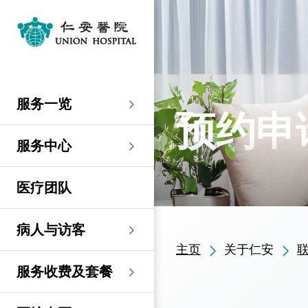
服务一览
专科服务
妇产科／生殖医学
外科
内科
儿科
其他医疗服务
服务中心
大围仁安医院
尖沙咀 H Zentre
尖沙咀美丽华广场
分科诊所
病人与访客
入院准备
病人权益
健康资讯
服务收费及套餐
医护专区
费用预算
关于仁安
仁安概览
资讯中心
联络我们
住院
急症科
普通外科
心脏科
儿科
听觉服务
大围仁安医院
仁安急症门诊中心
仁安生殖医学中心
仁安医院分科诊所 (尖
入院准备
入院前提示
病人约章
专栏文章
收费及套餐
表格下载
提高私家医院收费透明
仁安概览
关于仁安
院讯
预约及查询
服务一览
沙咀)
度的先导计划
妇产科
仁安植发中心
预约申
急症及门诊
妇产科／生殖医学
乳房健康
肠胃肝脏科
小儿外科及小儿泌尿科
健康检查
仁安微创中心
尖沙咀 H Zentre
仁安肿瘤中心
留院指南
病人权益
病人与家庭委员会
小册子
医疗券计划
费用预算
纪念日志
仁心仁术慈善计划
新闻稿
位置及交通
仁安医院分科诊所 (将
住院及手术费用预计表
生殖医学科
仁安医院分科诊所 (尖
服务中心
军澳)
专科服务
外科
泌尿外科
呼吸系统科
过敏专科服务
疫苗注射
儿科/婴儿健康中心
仁安医疗造影体检中
尖沙咀美丽华广场
部门服务时间
意见回馈
健康资讯
休假通知只适用于V-
医学研究
资讯中心
专栏文章
意见回馈
沙咀)
心
服务费用预算
CODE医生
仁安医院分科诊所
医疗团队
心胸肺外科
骨科
内分泌及糖尿科
其他医疗服务
物理治疗
乳房保健及治疗中心
分科诊所
恶劣天气安排
认证及奖项
小册子
职位空缺
其他查询
仁安医院分科诊所 (尖
(科学园)
仁安早孕中心
申请成为访院医生
沙咀) 牙科中心
神经外科 (脑及脊椎)
内科
风湿病科
营养咨询
仁安保健中心
位置及交通 (泊车及院巴)
临床绩效指标
视频
联络我们
病人与访客
仁安医院分科诊所
护士训练学校
仁安医院分科诊所 (尖
(马鞍山)
主页
关于仁安
整形外科
肾科
肿瘤科
言语治疗
仁安内视镜及日间手
沙咀) 内视镜及日间治
感染控制
术中心
疗中心
护士网上培训系统
服务收费及套餐
仁安医院分科诊所
(CNE)
小儿外科及小儿泌尿科
过敏专科服务
眼科
足病诊治
(荃湾)
仁安综合肝脏治疗中心