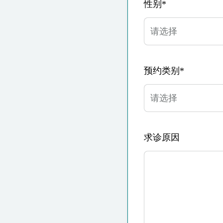
性别*
预约类别*
求诊原因