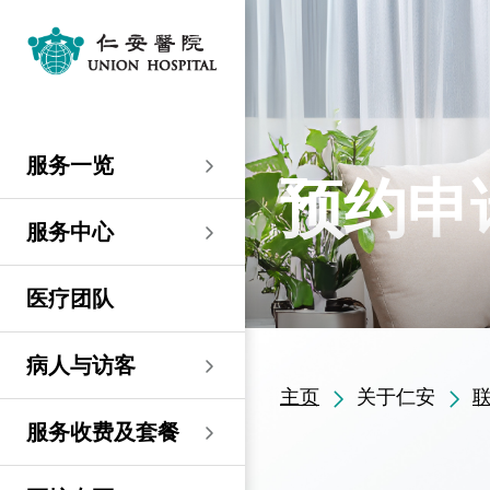
服务一览
专科服务
妇产科／生殖医学
外科
内科
儿科
其他医疗服务
服务中心
大围仁安医院
尖沙咀 H Zentre
尖沙咀美丽华广场
分科诊所
病人与访客
入院准备
病人权益
健康资讯
服务收费及套餐
医护专区
费用预算
关于仁安
仁安概览
资讯中心
联络我们
住院
急症科
普通外科
心脏科
儿科
听觉服务
大围仁安医院
仁安急症门诊中心
仁安生殖医学中心
仁安医院分科诊所 (尖
入院准备
入院前提示
病人约章
专栏文章
收费及套餐
表格下载
提高私家医院收费透明
仁安概览
关于仁安
院讯
预约及查询
服务一览
沙咀)
度的先导计划
妇产科
仁安植发中心
预约申
急症及门诊
妇产科／生殖医学
乳房健康
肠胃肝脏科
小儿外科及小儿泌尿科
健康检查
仁安微创中心
尖沙咀 H Zentre
仁安肿瘤中心
留院指南
病人权益
病人与家庭委员会
小册子
医疗券计划
费用预算
纪念日志
仁心仁术慈善计划
新闻稿
位置及交通
仁安医院分科诊所 (将
住院及手术费用预计表
生殖医学科
仁安医院分科诊所 (尖
服务中心
军澳)
专科服务
外科
泌尿外科
呼吸系统科
过敏专科服务
疫苗注射
儿科/婴儿健康中心
仁安医疗造影体检中
尖沙咀美丽华广场
部门服务时间
意见回馈
健康资讯
休假通知只适用于V-
医学研究
资讯中心
专栏文章
意见回馈
沙咀)
心
服务费用预算
CODE医生
仁安医院分科诊所
医疗团队
心胸肺外科
骨科
内分泌及糖尿科
其他医疗服务
物理治疗
乳房保健及治疗中心
分科诊所
恶劣天气安排
认证及奖项
小册子
职位空缺
其他查询
仁安医院分科诊所 (尖
(科学园)
仁安早孕中心
申请成为访院医生
沙咀) 牙科中心
神经外科 (脑及脊椎)
内科
风湿病科
营养咨询
仁安保健中心
位置及交通 (泊车及院巴)
临床绩效指标
视频
联络我们
病人与访客
仁安医院分科诊所
护士训练学校
仁安医院分科诊所 (尖
(马鞍山)
主页
关于仁安
整形外科
肾科
肿瘤科
言语治疗
仁安内视镜及日间手
沙咀) 内视镜及日间治
感染控制
术中心
疗中心
护士网上培训系统
服务收费及套餐
仁安医院分科诊所
(CNE)
小儿外科及小儿泌尿科
过敏专科服务
眼科
足病诊治
(荃湾)
仁安综合肝脏治疗中心