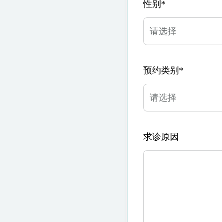
性别*
预约类别*
求诊原因