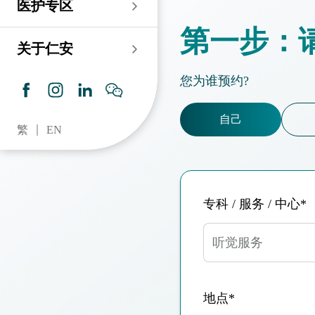
医护专区
老人科
耳鼻喉科
伤口及造口专科护理服
务
仁安心脏中心
第一步：
血液及血液肿瘤科
儿科
关于仁安
药房​
内分泌及糖尿专科诊
所
脑神经内科
牙科
您为谁预约?
仁安肾科透析中心
皮肤及性病科
普通科 / 家庭医学
自己
繁
EN
仁安眼科中心
感染及传染病科
心理卫生服务 / 精神科
仁安听觉中心
深切治療科
放射科 / 医疗造影
专科 / 服务 / 中心*
仁安骨科及创伤中心
病理科
仁安医院牙科中心
麻醉科
听觉服务
仁安整形及美容综合
专科中心
地点*