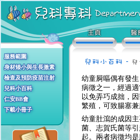
服務範圍
身材矮小與生長激素
幼童屙嘔偶有發生
檢查及預防疫苗注射
病徵之一，經過適
兒科小百科
以免弄巧成拙，因
仁安BB會
繁殖，可致腸塞兼
下載小冊子
幼童肚瀉的成因主
菌、志賀氏菌等引
起。兩者病徵均是