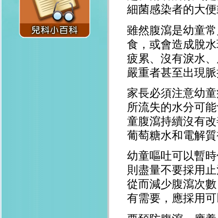
細菌感染者的大便
雖然腹瀉是幼童常
食，或會造成脫水
疲累、沒有淚水、
嚴重者甚至出現脈
家長必須注意幼童
所流失的水分可能
童腹瀉持續沒有改
葡萄糖水和電解質
幼童嘔吐可以暫時
則盡量不要採用止
從而減少腹瀉次數
有需要，應採用可