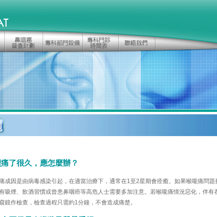
續痛了很久，應怎麼辦？
痛成因是由病毒感染引起，在適當治療下，通常在1至2星期會痊癒。如果喉嚨痛問題
有吸煙、飲酒習慣或曾患鼻咽癌等高危人士需要多加注意。若喉嚨痛情況惡化，伴有
窺鏡作檢查，檢查過程只需約1分鐘，不會造成痛楚。