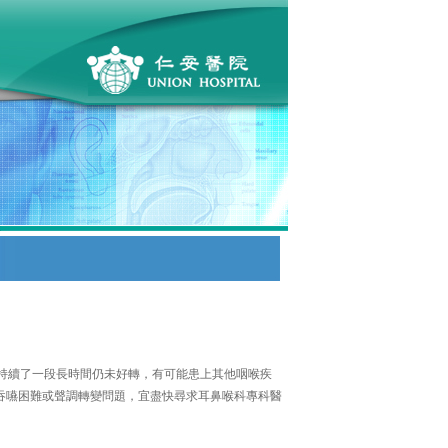
持續了一段長時間仍未好轉，有可能患上其他咽喉疾
吞嚥困難或聲調轉變問題，宜盡快尋求耳鼻喉科專科醫