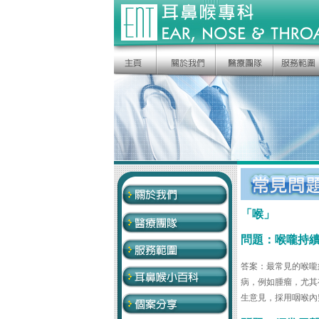
「喉」
問題：喉嚨持
答案：最常見的喉嚨
病，例如腫瘤，尤其
生意見，採用咽喉內