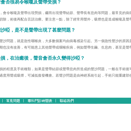
聲會否很易令喉嚨及聲帶受損？
，會令喉嚨及聲帶出現勞損，繼而出現聲帶結節、聲帶長有息肉等問題，最常見的病
切除，術後再配合言語治療。要注意一點，除了經常用聲外，吸煙也是造成喉嚨及聲
期沙啞，是不是聲帶出現了甚麼問題？
聲沙問題，就是急性咽喉炎，大多數個案均由病毒感染引起。另一個急性聲沙的原因
期也沒有改善，有可能患上其他聲帶或咽喉疾病，例如聲帶生繭、生息肉，甚至是聲
受損，在治癒後，聲音會否永久變得沙啞？
損的程度及手術種類，如果是聲帶結節或聲帶息肉所造成的聲沙問題，一般在手術後
過度用聲或吸煙，可減低復發機會。若聲沙問題是由神經系統引起，手術只能重建部